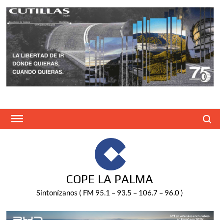
Saltar
al
contenido
Buscar
COPE LA PALMA
Sintonízanos ( FM 95.1 – 93.5 – 106.7 – 96.0 )