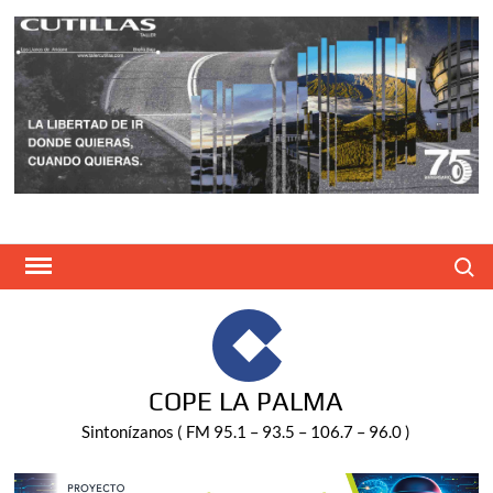
Saltar
al
contenido
Buscar
COPE LA PALMA
Sintonízanos ( FM 95.1 – 93.5 – 106.7 – 96.0 )