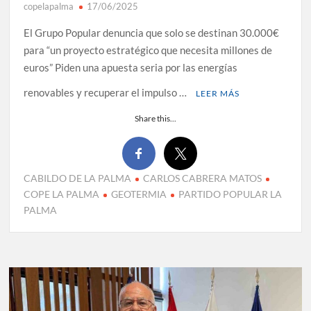
copelapalma
17/06/2025
El Grupo Popular denuncia que solo se destinan 30.000€
para “un proyecto estratégico que necesita millones de
euros” Piden una apuesta seria por las energías
renovables y recuperar el impulso …
LEER MÁS
Share this...
CABILDO DE LA PALMA
CARLOS CABRERA MATOS
COPE LA PALMA
GEOTERMIA
PARTIDO POPULAR LA
PALMA