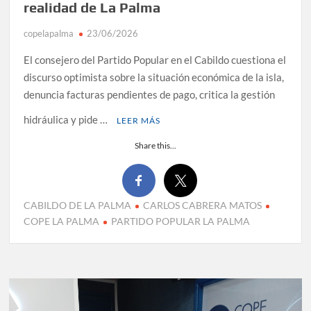
realidad de La Palma
copelapalma
23/06/2026
El consejero del Partido Popular en el Cabildo cuestiona el
discurso optimista sobre la situación económica de la isla,
denuncia facturas pendientes de pago, critica la gestión
hidráulica y pide …
LEER MÁS
Share this...
CABILDO DE LA PALMA
CARLOS CABRERA MATOS
COPE LA PALMA
PARTIDO POPULAR LA PALMA