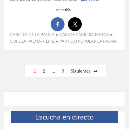
Share this...
CABILDO DE LA PALMA
CARLOS CABRERA MATOS
COPE LA PALMA
LP-2
PARTIDO POPULAR LA PALMA
Paginación
1
2
…
9
Siguientes
de
entradas
Escucha en directo