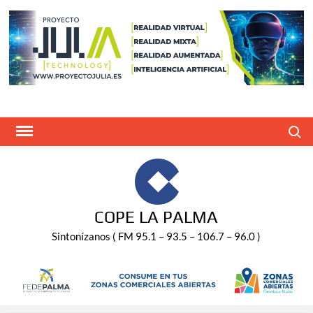
Saltar
al
contenido
Buscar
COPE LA PALMA
Sintonízanos ( FM 95.1 – 93.5 – 106.7 – 96.0 )