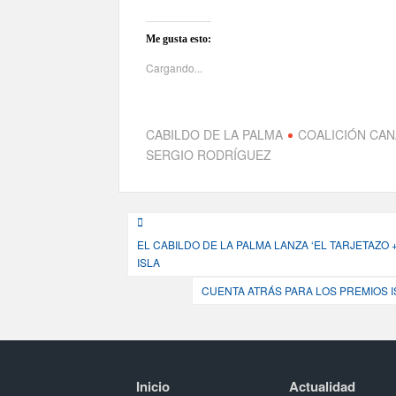
Me gusta esto:
Cargando...
CABILDO DE LA PALMA
COALICIÓN CAN
SERGIO RODRÍGUEZ
Navegación
EL CABILDO DE LA PALMA LANZA ‘EL TARJETAZO
de
ISLA
entradas
CUENTA ATRÁS PARA LOS PREMIOS I
Inicio
Actualidad