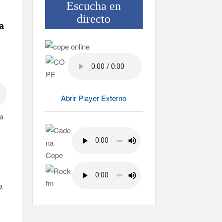
Escucha en
directo
a
Abrir Player Externo
ta
a