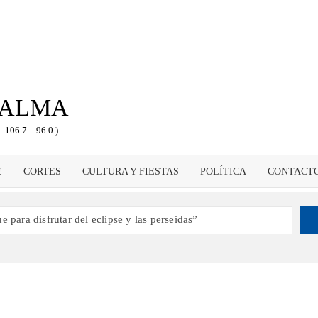
PALMA
– 106.7 – 96.0 )
E
CORTES
CULTURA Y FIESTAS
POLÍTICA
CONTACT
 para disfrutar del eclipse y las perseidas”
s dando voz a la actualidad de la Diócesis
ampeón de España y traer el cinturón a Canarias”
 2030 un torneo de ajedrez con 200 jugadores”
como dinamizador de Los Llanos de Aridane