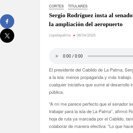
David Ruiz rechaza las críticas de Nueva Cana
CORTES
TITULARES
La Palma impulsa la inserción laboral de mujer
Sergio Rodríguez insta al senado
la ampliación del aeropuerto
El Día de la Cometa reúne a cientos de familias
sexta edición
copelapalma
08/04/2025
Borja Perdomo acusa al Gobierno del Cabildo de f
de agua
Jacob Qadri reclama prioridad para los pacientes 
El presidente del Cabildo de La Palma, Ser
a la isla: menos propaganda y más trabajo
cualquier iniciativa que sume al desarrollo 
pública.
“A mí me parece perfecto que el senador 
trabajar para la isla de La Palma”, afirmó R
hoja de ruta ya marcada por el Cabildo, tam
colaborar de manera efectiva: “Lo que hace f