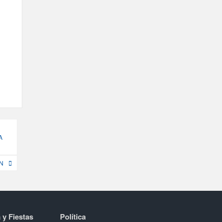
A
N
 y Fiestas
Política