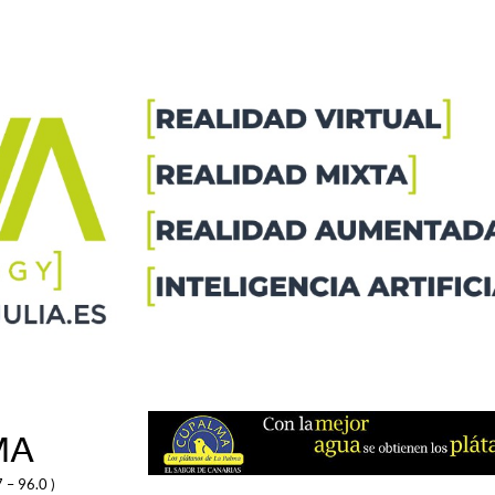
MA
 – 96.0 )