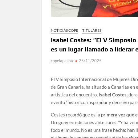
NOTICIAS COPE
TITULARES
Isabel Costes: “El V Simposi
es un lugar llamado a liderar
copelapalma
25/11/2025
El V Simposio Internacional de Mujeres Dir
de Gran Canaria, ha situado a Canarias en el
artística del encuentro,
Isabel Costes
, dur
evento “histórico, inspirador y decisivo para
Costes recordó que es la
primera vez que e
Uruguay en ediciones anteriores. “Y ha veni
todo el mundo. No es una frase hecha: han 
el simposio con mayor magnitud de los cinc