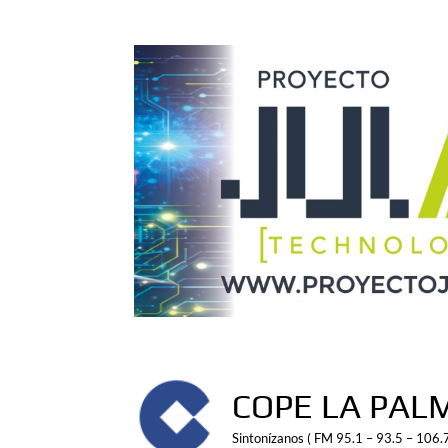
Saltar
al
contenido
COPE LA PAL
Sintonízanos ( FM 95.1 – 93.5 – 106.7