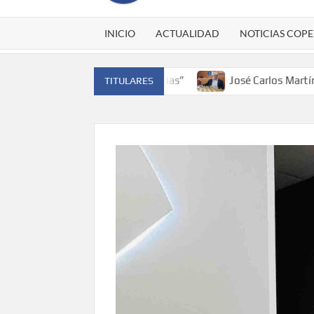
INICIO
ACTUALIDAD
NOTICIAS COPE
r el cinturón a Canarias”
José Carlos Martín: “La Palma 
TITULARES