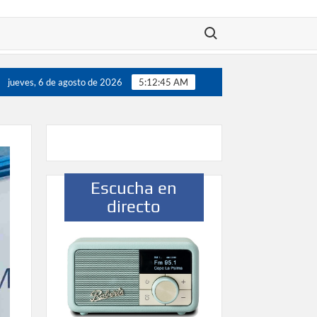
Buscar:
Víctor González destaca el papel del deporte como dinamiz
jueves, 6 de agosto de 2026
5:12:46 AM
Escucha en
directo