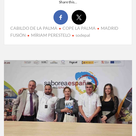
Share this...
CABILDO DE LA PALMA
COPE LA PALMA
MADRID
FUSIÓN
MÍRIAM PERESTELO
sodepal