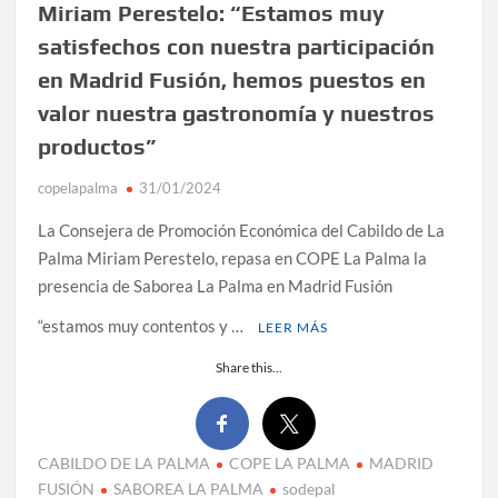
Miriam Perestelo: “Estamos muy
satisfechos con nuestra participación
en Madrid Fusión, hemos puestos en
valor nuestra gastronomía y nuestros
productos”
copelapalma
31/01/2024
La Consejera de Promoción Económica del Cabildo de La
Palma Miriam Perestelo, repasa en COPE La Palma la
presencia de Saborea La Palma en Madrid Fusión
“estamos muy contentos y …
LEER MÁS
Share this...
CABILDO DE LA PALMA
COPE LA PALMA
MADRID
FUSIÓN
SABOREA LA PALMA
sodepal