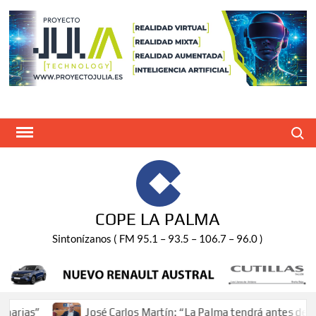
Saltar
al
contenido
Buscar
COPE LA PALMA
Sintonízanos ( FM 95.1 – 93.5 – 106.7 – 96.0 )
José Carlos Martín: “La Palma tendrá antes de 2030 un torne