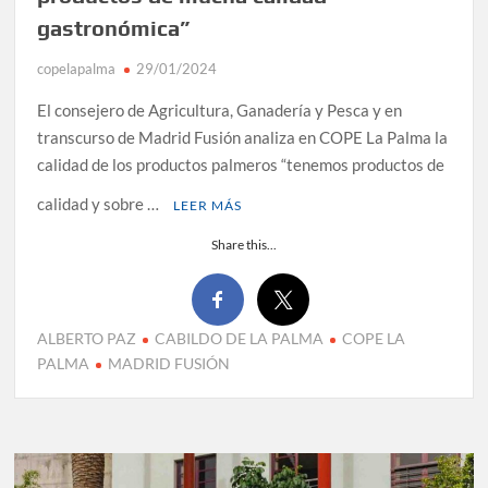
gastronómica”
copelapalma
29/01/2024
El consejero de Agricultura, Ganadería y Pesca y en
transcurso de Madrid Fusión analiza en COPE La Palma la
calidad de los productos palmeros “tenemos productos de
calidad y sobre …
LEER MÁS
Share this...
ALBERTO PAZ
CABILDO DE LA PALMA
COPE LA
PALMA
MADRID FUSIÓN