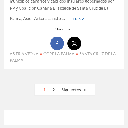
municipios canarios y cabildos insulares gobernados por
PP y Coalición Canaria El alcalde de Santa Cruz de La
Palma, Asier Antona, asiste …
LEER MÁS
Share this...
ASIER ANTONA
COPE LA PALMA
SANTA CRUZ DE LA
PALMA
Paginación
1
2
Siguientes
de
entradas