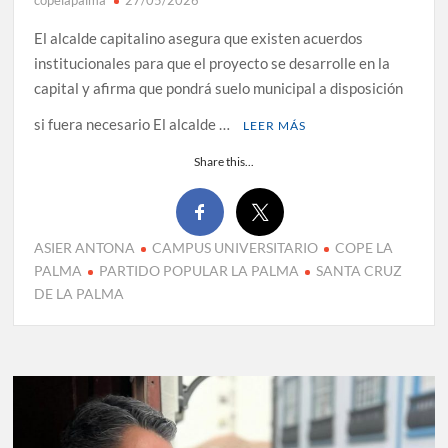
copelapalma
27/05/2026
El alcalde capitalino asegura que existen acuerdos
institucionales para que el proyecto se desarrolle en la
capital y afirma que pondrá suelo municipal a disposición
si fuera necesario El alcalde …
LEER MÁS
Share this...
ASIER ANTONA
CAMPUS UNIVERSITARIO
COPE LA
PALMA
PARTIDO POPULAR LA PALMA
SANTA CRUZ
DE LA PALMA