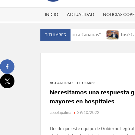
INICIO
ACTUALIDAD
NOTICIAS COPE
 de España y traer el cinturón a Canarias”
José Carlos Ma
TITULARES
ACTUALIDAD
TITULARES
Necesitamos una respuesta g
mayores en hospitales
copelapalma
29/10/2022
Desde que este equipo de Gobierno llegó al 