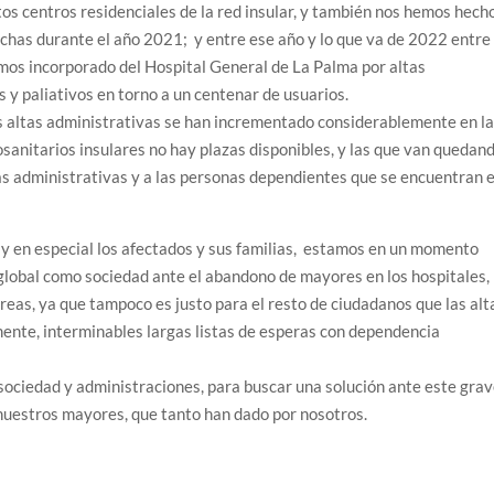
os centros residenciales de la red insular, y también nos hemos hech
echas durante el año 2021; y entre ese año y lo que va de 2022 entre 
mos incorporado del Hospital General de La Palma por altas
 y paliativos en torno a un centenar de usuarios.
as altas administrativas se han incrementado considerablemente en l
ciosanitarios insulares no hay plazas disponibles, y las que van quedan
as administrativas y a las personas dependientes que se encuentran 
 y en especial los afectados y sus familias, estamos en un momento
global como sociedad ante el abandono de mayores en los hospitales,
areas, ya que tampoco es justo para el resto de ciudadanos que las alt
mente, interminables largas listas de esperas con dependencia
 sociedad y administraciones, para buscar una solución ante este gra
nuestros mayores, que tanto han dado por nosotros.