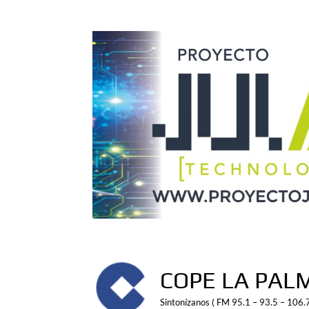
Saltar
al
contenido
COPE LA PAL
Sintonízanos ( FM 95.1 – 93.5 – 106.7