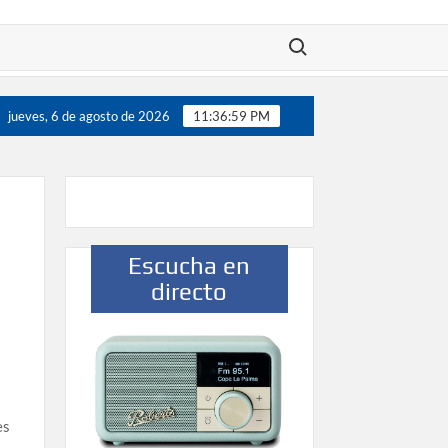
Buscar:
00 jugadores”
Víctor González destaca el papel del deporte c
jueves, 6 de agosto de 2026
11:37:00 PM
Escucha en
directo
es