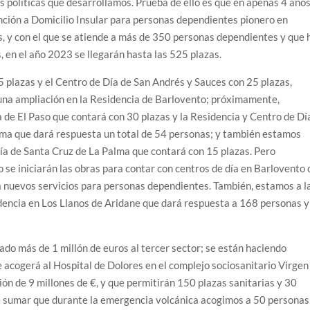
as políticas que desarrollamos. Prueba de ello es que en apenas 4 año
ción a Domicilio Insular para personas dependientes pionero en
, y con el que se atiende a más de 350 personas dependientes y que 
 en el año 2023 se llegarán hasta las 525 plazas.
 plazas y el Centro de Día de San Andrés y Sauces con 25 plazas,
una ampliación en la Residencia de Barlovento; próximamente,
 de El Paso que contará con 30 plazas y la Residencia y Centro de Dí
lma que dará respuesta un total de 54 personas; y también estamos
ía de Santa Cruz de La Palma que contará con 15 plazas. Pero
 se iniciarán las obras para contar con centros de día en Barlovento 
 nuevos servicios para personas dependientes. También, estamos a l
sidencia en Los Llanos de Aridane que dará respuesta a 168 personas y
o más de 1 millón de euros al tercer sector; se están haciendo
 acogerá al Hospital de Dolores en el complejo sociosanitario Virgen
ón de 9 millones de €, y que permitirán 150 plazas sanitarias y 30
 sumar que durante la emergencia volcánica acogimos a 50 personas