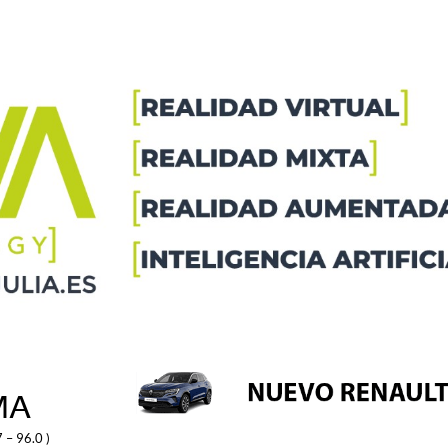
MA
 – 96.0 )