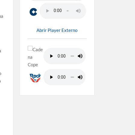
s
ha
Abrir Player Externo
a
o
a