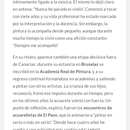
íntimamente ligado a la música. Él mismo lo dejó claro
en antena: “Nunca he parado el violín”. Comenzó a tocar
con siete años y su vida profesional ha estado marcada
por la interpretación y la docencia. Sin embargo, la
pintura lo acompaña desde pequeño, aunque durante
mucho tiempo la vivió como una afición constante:
“Siempre me acompañó”.
En su relato, aparece también una etapa decisiva fuera
de Canarias: durante su estancia en
Bruselas
se
inscribió en la
Academia Real de Pintura
, y a su
regreso continuó formándose en academias y saliendo
a pintar con otros artistas. La crianza de sus hijos,
reconoció, frenó ese impulso durante un tiempo; pero
en los últimos años la acuarela volvió con fuerza. Un
punto de inflexión, explicó, fueron los
encuentros de
acuarelistas de El Paso
, que lo animaron a “pintar en
serio o más en serio”. “Desde hace cuatro años he
vuelto a una actividad más continuada”, señaló.