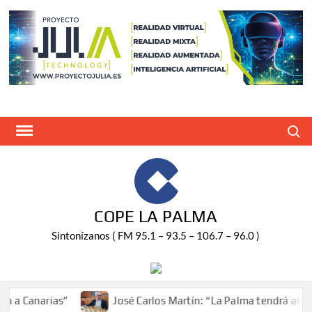
Saltar
al
contenido
Buscar
COPE LA PALMA
Sintonízanos ( FM 95.1 – 93.5 – 106.7 – 96.0 )
 Canarias”
José Carlos Martín: “La Palma tendrá antes d