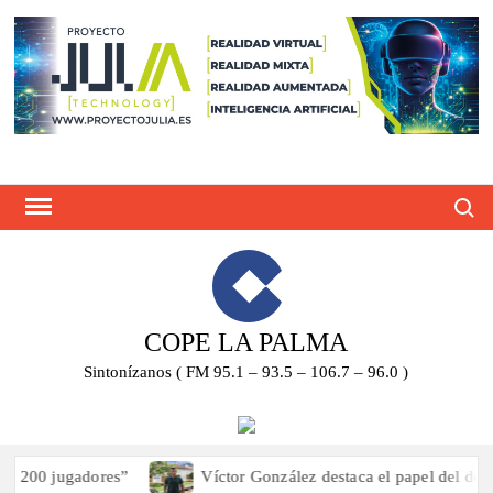
Saltar
al
contenido
Busca
COPE LA PALMA
Sintonízanos ( FM 95.1 – 93.5 – 106.7 – 96.0 )
 jugadores”
Víctor González destaca el papel del deporte 