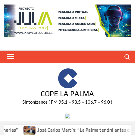
Saltar
al
contenido
Buscar
COPE LA PALMA
Sintonízanos ( FM 95.1 – 93.5 – 106.7 – 96.0 )
s”
José Carlos Martín: “La Palma tendrá antes de 2030 u