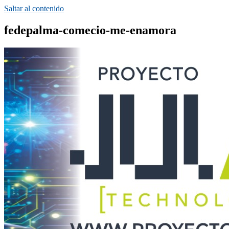
Saltar al contenido
fedepalma-comecio-me-enamora