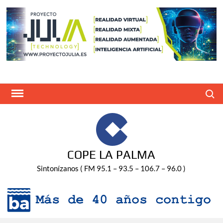
Saltar
al
contenido
Buscar
COPE LA PALMA
Sintonízanos ( FM 95.1 – 93.5 – 106.7 – 96.0 )