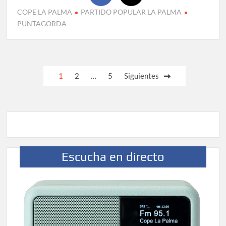
COPE LA PALMA
PARTIDO POPULAR LA PALMA
PUNTAGORDA
Paginación
1
2
…
5
Siguientes
de
entradas
Escucha en directo