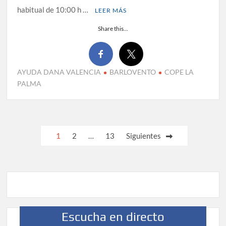
habitual de 10:00 h …
LEER MÁS
Share this...
AYUDA DANA VALENCIA
BARLOVENTO
COPE LA
PALMA
Paginación
1
2
…
13
Siguientes
de
entradas
Escucha en directo