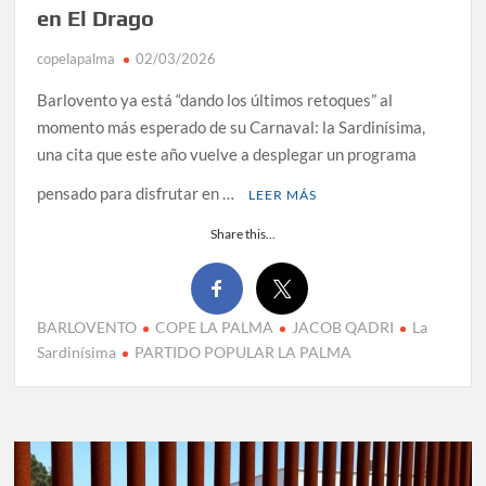
en El Drago
copelapalma
02/03/2026
Barlovento ya está “dando los últimos retoques” al
momento más esperado de su Carnaval: la Sardinísima,
una cita que este año vuelve a desplegar un programa
pensado para disfrutar en …
LEER MÁS
Share this...
BARLOVENTO
COPE LA PALMA
JACOB QADRI
La
Sardinísima
PARTIDO POPULAR LA PALMA