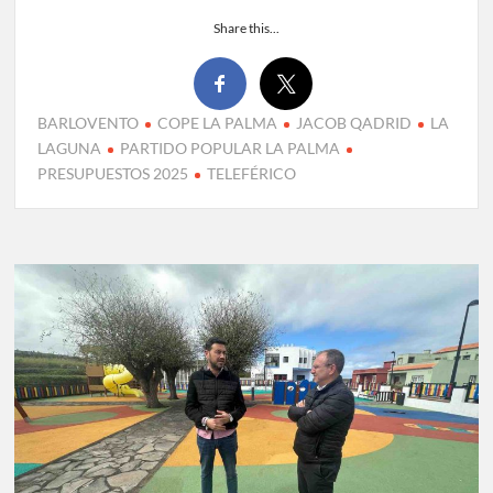
Share this...
BARLOVENTO
COPE LA PALMA
JACOB QADRID
LA
LAGUNA
PARTIDO POPULAR LA PALMA
PRESUPUESTOS 2025
TELEFÉRICO