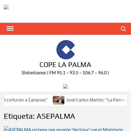
Saltar
al
contenido
Buscar
COPE LA PALMA
Sintonízanos ( FM 95.1 – 93.5 – 106.7 – 96.0 )
cinturón a Canarias”
José Carlos Martín: “La Palma tendr
Etiqueta:
ASEPALMA