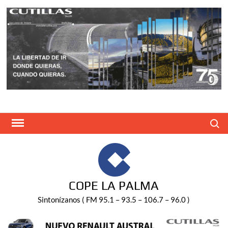
Saltar
al
contenido
Buscar
COPE LA PALMA
Sintonízanos ( FM 95.1 – 93.5 – 106.7 – 96.0 )