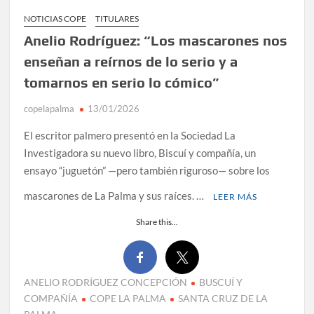
NOTICIAS COPE
TITULARES
Anelio Rodríguez: “Los mascarones nos
enseñan a reírnos de lo serio y a
tomarnos en serio lo cómico”
copelapalma
13/01/2026
El escritor palmero presentó en la Sociedad La
Investigadora su nuevo libro, Biscuí y compañía, un
ensayo “juguetón” —pero también riguroso— sobre los
mascarones de La Palma y sus raíces. …
LEER MÁS
Share this...
ANELIO RODRÍGUEZ CONCEPCIÓN
BUSCUÍ Y
COMPAÑÍA
COPE LA PALMA
SANTA CRUZ DE LA