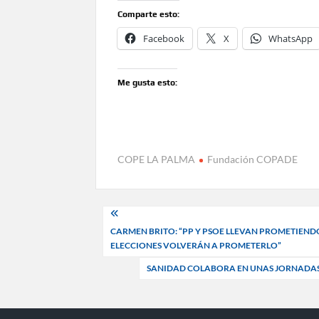
Comparte esto:
Facebook
X
WhatsApp
Me gusta esto:
COPE LA PALMA
Fundación COPADE
Navegación
CARMEN BRITO: “PP Y PSOE LLEVAN PROMETIEND
de
ELECCIONES VOLVERÁN A PROMETERLO”
entradas
SANIDAD COLABORA EN UNAS JORNADAS 