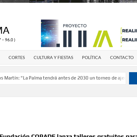
MA
 – 96.0 )
CORTES
CULTURA Y FIESTAS
POLÍTICA
CONTACTO
: “La Palma tendrá antes de 2030 un torneo de ajedrez con 200 j
 Fundación COPADE lanza talleres gratuitos par