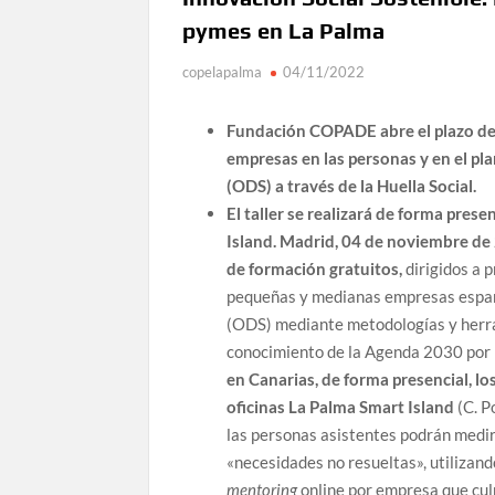
pymes en La Palma
copelapalma
04/11/2022
Fundación COPADE abre el plazo de i
empresas en las personas y en el pla
(ODS) a través de la Huella Social.
El taller se realizará de forma pres
Island.
Madrid, 04 de noviembre de
de formación gratuitos,
dirigidos a 
pequeñas y medianas empresas españo
(ODS) mediante metodologías y herra
conocimiento de la Agenda 2030 por p
en Canarias, de forma presencial, lo
oficinas La Palma Smart Island
(C. P
las personas asistentes podrán medir 
«necesidades no resueltas», utilizan
mentoring
online por empresa que cul