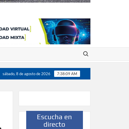
Buscar:
ugadores”
Víctor González destaca el papel del deporte como 
sábado, 8 de agosto de 2026
7:38:09 AM
Escucha en
directo
a