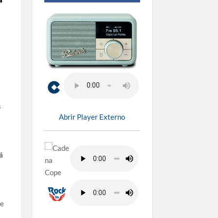
s
Abrir Player Externo
á
e
de