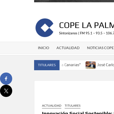
COPE LA PAL
Sintonízanos ( FM 95.1 – 93.5 – 106.7
INICIO
ACTUALIDAD
NOTICIAS COPE
spaña y traer el cinturón a Canarias”
José Carlos Martín
TITULARES
ACTUALIDAD
TITULARES
Innovación Social Sostenible: