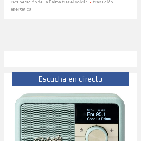
recuperación de La Palma tras el volcán
transición
Borja Perdomo acusa al Gobierno del Cabildo de falta de
energética
planificación y exige respuestas sobre las pérdidas de
agua
Jacob Qadri reclama prioridad para los pacientes de las
islas no capitalinas derivados a hospitales de Tenerife
Escucha en directo