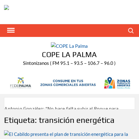
Saltar
al
contenido
Buscar
COPE LA PALMA
Sintonízanos ( FM 95.1 – 93.5 – 106.7 – 96.0 )
Antonio González: “No hace falta subir al Roque para
disfrutar del eclipse y las perseidas”
Etiqueta:
transición energética
‘El Espejo’ cierra temporada tras más de 20 años dando
voz a la actualidad de la Diócesis