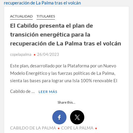
Tato Primera: “Quiero luchar por el título de campeón de
ACTUALIDAD
TITULARES
España y traer el cinturón a Canarias”
El Cabildo presenta el plan de
José Carlos Martín: “La Palma tendrá antes de 2030 un
transición energética para la
torneo de ajedrez con 200 jugadores”
recuperación de La Palma tras el volcán
Víctor González destaca el papel del deporte como
copelapalma
26/04/2023
dinamizador de Los Llanos de Aridane
Este plan, desarrollado por la Plataforma por un Nuevo
Modelo Energético y las fuerzas políticas de La Palma,
David Ruiz rechaza las críticas de Nueva Canarias y
defiende que Tazacorte “avanza y cumple objetivos”
sienta las bases para lograr una Isla 100% renovable El
Cabildo de …
LEER MÁS
La Palma impulsa la inserción laboral de mujeres víctimas
de violencia de género con el apoyo empresarial
Share this...
El Día de la Cometa reúne a cientos de familias en Santa
Cruz de La Palma y refuerza el comercio local en su sexta
edición
CABILDO DE LA PALMA
COPE LA PALMA