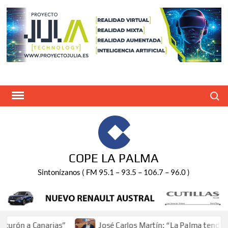
Saltar
al
contenido
Buscar
COPE LA PALMA
Sintonízanos ( FM 95.1 – 93.5 – 106.7 – 96.0 )
urón a Canarias”
José Carlos Martín: “La Palma tendrá a