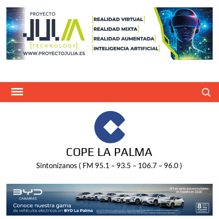
Saltar
al
contenido
Buscar
COPE LA PALMA
Sintonízanos ( FM 95.1 – 93.5 – 106.7 – 96.0 )