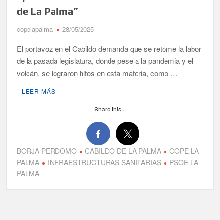
Víctor González destaca el papel del deporte como
de La Palma”
dinamizador de Los Llanos de Aridane
copelapalma
28/05/2025
David Ruiz rechaza las críticas de Nueva Canarias y defiende
que Tazacorte “avanza y cumple objetivos”
El portavoz en el Cabildo demanda que se retome la labor
de la pasada legislatura, donde pese a la pandemia y el
volcán, se lograron hitos en esta materia, como …
La Palma impulsa la inserción laboral de mujeres víctimas de
violencia de género con el apoyo empresarial
LEER MÁS
El Día de la Cometa reúne a cientos de familias en Santa Cruz
Share this...
de La Palma y refuerza el comercio local en su sexta edición
Borja Perdomo acusa al Gobierno del Cabildo de falta de
planificación y exige respuestas sobre las pérdidas de agua
BORJA PERDOMO
CABILDO DE LA PALMA
COPE LA
PALMA
INFRAESTRUCTURAS SANITARIAS
PSOE LA
Jacob Qadri reclama prioridad para los pacientes de las islas
PALMA
no capitalinas derivados a hospitales de Tenerife