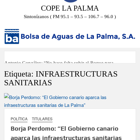
COPE LA PALMA
Sintonízanos ( FM 95.1 – 93.5 – 106.7 – 96.0 )
Antonio González: “No hace falta subir al Roque para
disfrutar del eclipse y las perseidas”
Etiqueta:
INFRAESTRUCTURAS
SANITARIAS
‘El Espejo’ cierra temporada tras más de 20 años dando voz a
la actualidad de la Diócesis
Tato Primera: “Quiero luchar por el título de campeón de
España y traer el cinturón a Canarias”
POLÍTICA
TITULARES
José Carlos Martín: “La Palma tendrá antes de 2030 un torneo
Borja Perdomo: “El Gobierno canario
de ajedrez con 200 jugadores”
aparca las infraestructuras sanitarias