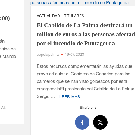
ias y defiende que Tazacorte “avanza y cumple objetivos”
ACTUALIDAD
TITULARES
:00)
es víctimas de violencia de género con el apoyo empresarial
El Cabildo de La Palma destinará un
millón de euros a las personas afecta
 en Santa Cruz de La Palma y refuerza el comercio local en su
mán
por el incendio de Puntagorda
écnica de
copelapalma
19/07/2023
alta de planificación y exige respuestas sobre las pérdidas
de Mando
S
Estos recursos complementarán las ayudas que
prevé articular el Gobierno de Canarias para los
de las islas no capitalinas derivados a hospitales de Tenerife
palmeros que se han visto golpeados por esta
emergenciaEl presidente del Cabildo de La Palma
Sergio …
LEER MÁS
TAL
Share this...