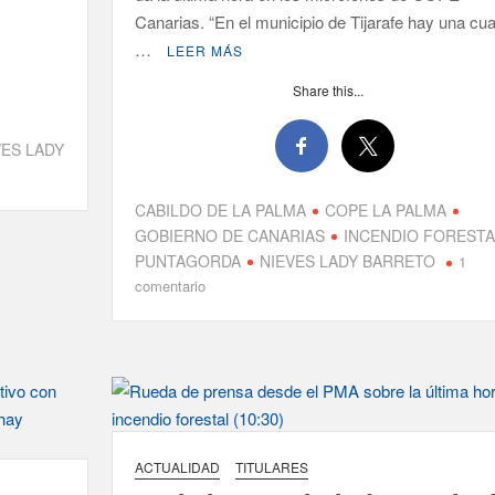
Canarias. “En el municipio de Tijarafe hay una cua
…
LEER MÁS
Share this...
VES LADY
CABILDO DE LA PALMA
COPE LA PALMA
GOBIERNO DE CANARIAS
INCENDIO FORESTA
PUNTAGORDA
NIEVES LADY BARRETO
1
en
comentario
Nieves
Lady
Barreto:
“Lo
tienen
muy
anclado,
ACTUALIDAD
TITULARES
pero