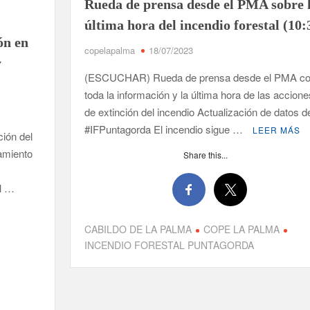
Rueda de prensa desde el PMA sobre 
sigue
teniendo
última hora del incendio forestal (10:
llama
ón en
copelapalma
18/07/2023
activa,
y
aún
(ESCUCHAR) Rueda de prensa desde el PMA c
así
toda la información y la última hora de las accione
quema
de extinción del incendio Actualización de datos d
muy
lentamente”
#IFPuntagorda El incendio sigue …
LEER MÁS
ión del
amiento
Share this...
,
el …
CABILDO DE LA PALMA
COPE LA PALMA
INCENDIO FORESTAL PUNTAGORDA