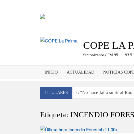
Saltar
al
contenido
COPE LA 
Sintonízanos ( FM 95.1 – 93.5 
INICIO
ACTUALIDAD
NOTICIAS COP
Antonio González: “No hace falta subir al Roque
TITULARES
‘El Espejo’ cierra temporada tras más de 20 año
Tato Primera: “Quiero luchar por el título de c
Etiqueta:
INCENDIO FORE
José Carlos Martín: “La Palma tendrá antes de
Víctor González destaca el papel del de