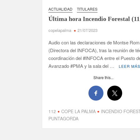
ACTUALIDAD
TITULARES
David Ruiz rechaza las críticas de Nueva Canar
Última hora Incendio Forestal (11
La Palma impulsa la inserción laboral de mujer
copelapalma
21/07/2023
El Día de la Cometa reúne a cientos de familias
Audio con las declaraciones de Montse Ro
sexta edición
(Directora del INFOCA), tras la reunión de t
Borja Perdomo acusa al Gobierno del Cabildo de f
coordinación del #INFOCA entre el Puesto 
de agua
Avanzado #PMA y la sala del …
LEER MÁ
Share this...
Jacob Qadri reclama prioridad para los pacientes 
112
COPE LA PALMA
INCENDIO FORES
PUNTAGORDA