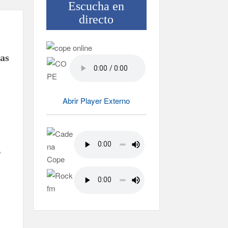
Escucha en
directo
das
Abrir Player Externo
,