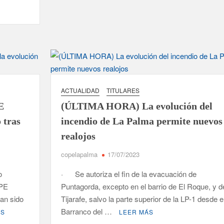
ACTUALIDAD
TITULARES
E
(ÚLTIMA HORA) La evolución del
 tras
incendio de La Palma permite nuevos
realojos
copelapalma
17/07/2023
o
· Se autoriza el fin de la evacuación de
OPE
Puntagorda, excepto en el barrio de El Roque, y d
han sido
Tijarafe, salvo la parte superior de la LP-1 desde e
Barranco del …
ÁS
LEER MÁS