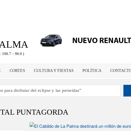
PALMA
– 106.7 – 96.0 )
E
CORTES
CULTURA Y FIESTAS
POLÍTICA
CONTACT
 para disfrutar del eclipse y las perseidas”
s dando voz a la actualidad de la Diócesis
ampeón de España y traer el cinturón a Canarias”
STAL PUNTAGORDA
 2030 un torneo de ajedrez con 200 jugadores”
porte como dinamizador de Los Llanos de Aridane