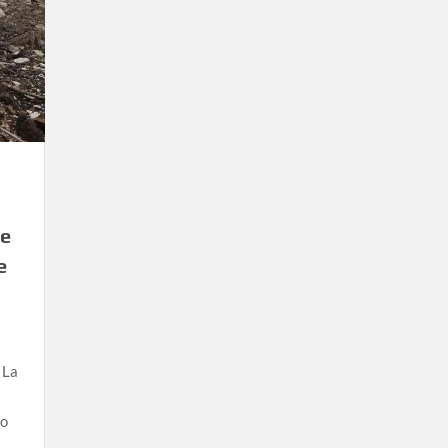
ue
e
 La
no