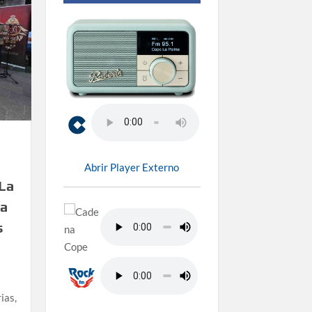
Abrir Player Externo
La
ra
s
ias,