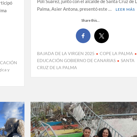
Poli Suárez, junto con el alcalde de Santa Cruz de 
rticipó
Palma, Asier Antona, presentó este …
LEER MÁS
alma
Share this...
BAJADA DE LA VIRGEN 2025
COPE LA PALMA
EDUCACIÓN GOBIERNO DE CANARIAS
SANTA
CACIÓN
CRUZ DE LA PALMA
gica y