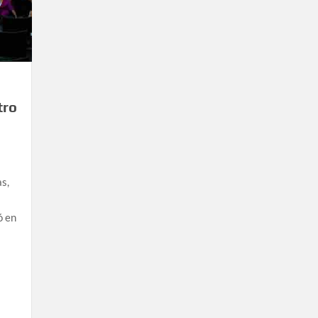
tro
s,
ó en