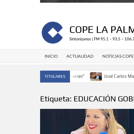
COPE LA PAL
Sintonízanos ( FM 95.1 – 93.5 – 106.7
INICIO
ACTUALIDAD
NOTICIAS COPE
 cinturón a Canarias”
José Carlos Martín: “La Palma tend
TITULARES
Etiqueta:
EDUCACIÓN GOB