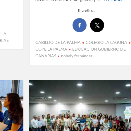
Share this...
 LA
RIAS
CABILDO DE LA PALMA
COLEGIO LA LAGUNA
COPE LA PALMA
EDUCACIÓN GOBIERNO DE
CANARIAS
nohely fernández