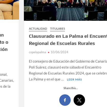
ACTUALIDAD
TITULARES
un
Clausurado en La Palma el Encuen
to o
Regional de Escuelas Rurales
ción
copelapalma
10/06/2024
El consejero de Educación del Gobierno de Canaria
Poli Suárez, clausuró este sábado el Encuentro
Regional de Escuelas Rurales 2024, que se celebr
onal,
La Palma y en el que …
LEER MÁS
Canarias,
s de la
Share this...