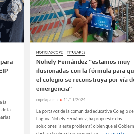
NOTICIAS COPE
TITULARES
 para
Nohely Fernández “estamos muy
EIP
ilusionadas con la fórmula para q
el colegio se reconstruya por vía d
emergencia”
copelapalma
11/11/2024
a la
 de la
La portavoz de la comunidad educativa Colegio de
narias
Laguna Nohely Fernández, ha propuesto dos
soluciones “a este problema”, o bien que el Gobier
declare la obra de emergencia y …
LEER MÁS