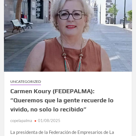
UNCATEGORIZED
Carmen Koury (FEDEPALMA):
“Queremos que la gente recuerde lo
vivido, no solo lo recibido”
copelapalma
01/08/2025
La presidenta de la Federación de Empresarios de La