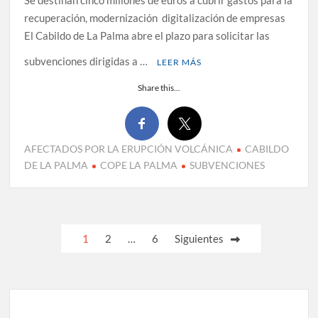
recuperación, modernización digitalización de empresas
El Cabildo de La Palma abre el plazo para solicitar las
subvenciones dirigidas a …
LEER MÁS
Share this...
AFECTADOS POR LA ERUPCIÓN VOLCÁNICA
CABILDO
DE LA PALMA
COPE LA PALMA
SUBVENCIONES
Paginación
1
2
…
6
Siguientes
de
entradas