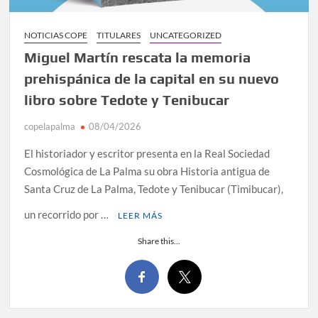
NOTICIAS COPE
TITULARES
UNCATEGORIZED
Miguel Martín rescata la memoria
prehispánica de la capital en su nuevo
libro sobre Tedote y Tenibucar
copelapalma
08/04/2026
El historiador y escritor presenta en la Real Sociedad
Cosmológica de La Palma su obra Historia antigua de
Santa Cruz de La Palma, Tedote y Tenibucar (Timibucar),
un recorrido por …
LEER MÁS
Share this...