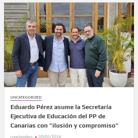
UNCATEGORIZED
Eduardo Pérez asume la Secretaría
Ejecutiva de Educación del PP de
Canarias con “ilusión y compromiso”
copelapalma
20/05/2026