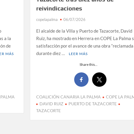
reivindicaciones
copelapalma
06/07/2026
o
El alcalde de la Villa y Puerto de Tazacorte, David
s a la
Ruiz, ha mostrado en Herrera en COPE La Palma 
ión de
satisfacción por el avance de una obra “reclamada
durante diez …
ER MÁS
LEER MÁS
Share this...
 PALMA
COALICIÓN CANARIA LA PALMA
COPE LA PAL
DAVID RUIZ
PUERTO DE TAZACORTE
TAZACORTE