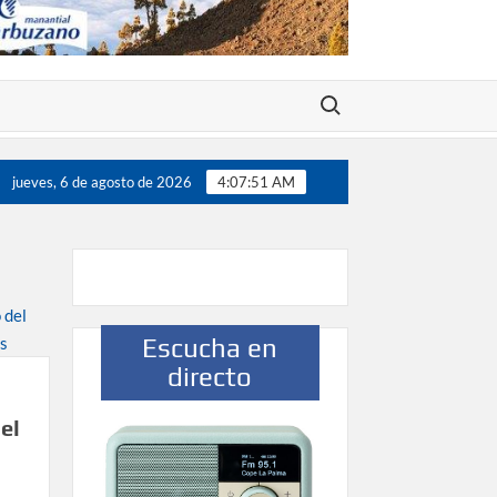
Buscar:
ctor González destaca el papel del deporte como dinamizador de
jueves, 6 de agosto de 2026
4:07:52 AM
Escucha en
directo
el