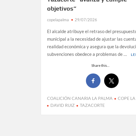
objetivos”
copelapalma
29/07/2026
El alcalde atribuye el retraso del presupuest
municipal a la necesidad de ajustar las cuenta
realidad económica y asegura que la devoluc
subvenciones obedece a problemas de …
LE
Share this...
COALICIÓN CANARIA LA PALMA
COPE LA
DAVID RUIZ
TAZACORTE