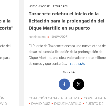
NOTICIAS COPE
TITULARES
Tazacorte celebra el inicio de la
 a la
licitación para la prolongación del
corte”
Dique Martillo en su puerto
copelapalma
10/09/2025
acto del
El Puerto de Tazacorte encara una nueva etapa de
a
desarrollo con la licitación de la prolongación del
os para
Dique Martillo, una obra valorada en siete millone
de euros y que contará …
LEER MÁS
Share this...
IÓN
COALICIÓN CANARIA LA PALMA
COPE LA PAL
AVID
DAVID RUIZ
DIQUE MARTILLO
PUERTO DE