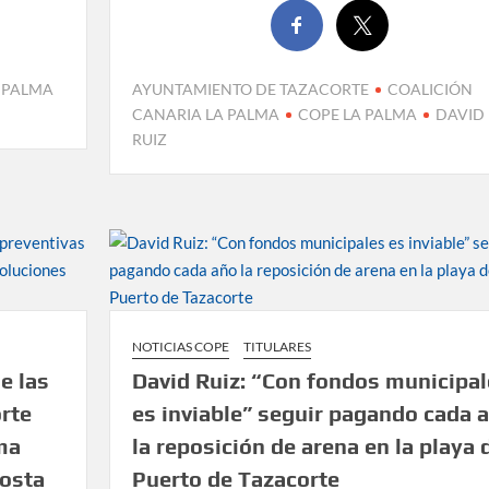
 PALMA
AYUNTAMIENTO DE TAZACORTE
COALICIÓN
CANARIA LA PALMA
COPE LA PALMA
DAVID
RUIZ
NOTICIAS COPE
TITULARES
e las
David Ruiz: “Con fondos municipal
rte
es inviable” seguir pagando cada 
ma
la reposición de arena en la playa 
costa
Puerto de Tazacorte