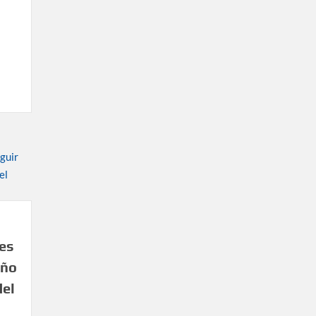
es
año
del