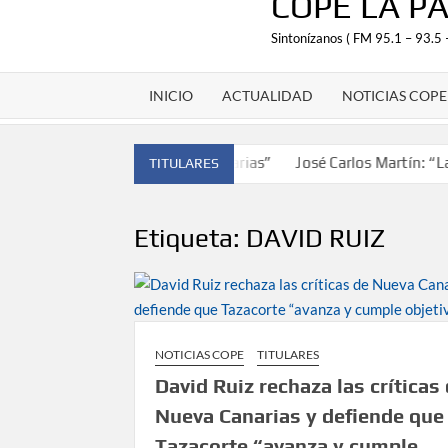
COPE LA P
Sintonízanos ( FM 95.1 – 93.5 
INICIO
ACTUALIDAD
NOTICIAS COPE
raer el cinturón a Canarias”
José Carlos Martín: “La Palma te
TITULARES
Etiqueta:
DAVID RUIZ
NOTICIAS COPE
TITULARES
David Ruiz rechaza las críticas
Nueva Canarias y defiende que
Tazacorte “avanza y cumple