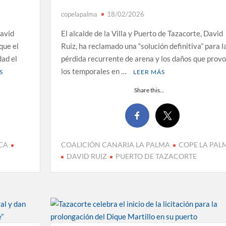
copelapalma
18/02/2026
David
El alcalde de la Villa y Puerto de Tazacorte, David
que el
Ruiz, ha reclamado una “solución definitiva” para l
dad el
pérdida recurrente de arena y los daños que prov
los temporales en …
S
LEER MÁS
Share this...
CA
COALICIÓN CANARIA LA PALMA
COPE LA PAL
DAVID RUIZ
PUERTO DE TAZACORTE