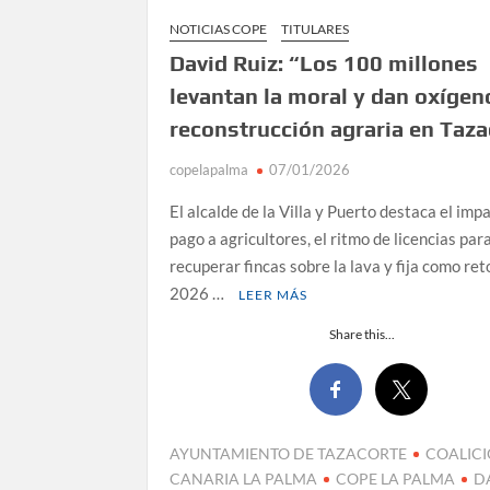
NOTICIAS COPE
TITULARES
David Ruiz: “Los 100 millones
levantan la moral y dan oxígeno
reconstrucción agraria en Taza
copelapalma
07/01/2026
El alcalde de la Villa y Puerto destaca el imp
pago a agricultores, el ritmo de licencias par
recuperar fincas sobre la lava y fija como ret
2026 …
LEER MÁS
Share this...
AYUNTAMIENTO DE TAZACORTE
COALIC
CANARIA LA PALMA
COPE LA PALMA
D