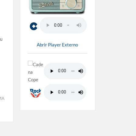
su
Abrir Player Externo
MA