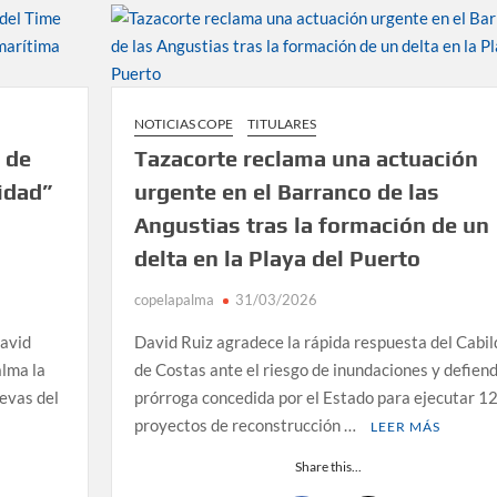
NOTICIAS COPE
TITULARES
o de
Tazacorte reclama una actuación
idad”
urgente en el Barranco de las
Angustias tras la formación de un
delta en la Playa del Puerto
copelapalma
31/03/2026
David
David Ruiz agradece la rápida respuesta del Cabil
alma la
de Costas ante el riesgo de inundaciones y defiend
uevas del
prórroga concedida por el Estado para ejecutar 1
proyectos de reconstrucción …
LEER MÁS
Share this...