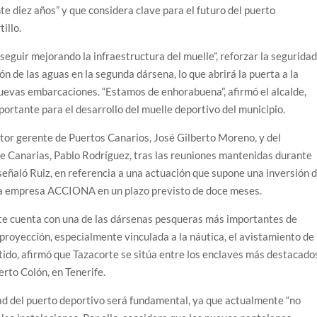
e diez años” y que considera clave para el futuro del puerto
illo.
seguir mejorando la infraestructura del muelle”, reforzar la segurida
ón de las aguas en la segunda dársena, lo que abrirá la puerta a la
uevas embarcaciones. “Estamos de enhorabuena”, afirmó el alcalde,
ortante para el desarrollo del muelle deportivo del municipio.
ector gerente de Puertos Canarios, José Gilberto Moreno, y del
e Canarias, Pablo Rodríguez, tras las reuniones mantenidas durante
, señaló Ruiz, en referencia a una actuación que supone una inversión 
la empresa ACCIONA en un plazo previsto de doce meses.
rte cuenta con una de las dársenas pesqueras más importantes de
proyección, especialmente vinculada a la náutica, el avistamiento de
tido, afirmó que Tazacorte se sitúa entre los enclaves más destacado
rto Colón, en Tenerife.
dad del puerto deportivo será fundamental, ya que actualmente “no