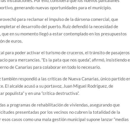
 las instalaciones. Por ello, considera que los nuevos pantalanes
eportivo, generando nuevas oportunidades para el municipio.
provechó para reclamar el impulso de la dársena comercial, que
ompletar el desarrollo del puerto. Ruiz defendió la necesidad de
a, que en su momento llegó a estar contemplado en los presupuestos
lón de euros.
tal para poder activar el turismo de cruceros, el tránsito de pasajeros
acio para mercancías. “Es la pata que nos queda”, afirmó, insistiendo 
erno de Canarias para colaborar en todo lo necesario.
iz también respondió a las críticas de Nueva Canarias, único partido e
e. El alcalde acusó a su portavoz, Juan Miguel Rodríguez, de
ar populista” y en una “crítica destructiva”.
adas a programas de rehabilitación de viviendas, asegurando que
citudes presentadas por los vecinos no cubren la totalidad de la
tar esos casos como una mala gestión municipal supone lanzar “medias