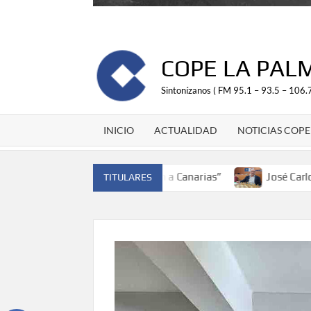
COPE LA PAL
Sintonízanos ( FM 95.1 – 93.5 – 106.7
INICIO
ACTUALIDAD
NOTICIAS COPE
ña y traer el cinturón a Canarias”
José Carlos Martín: “L
TITULARES