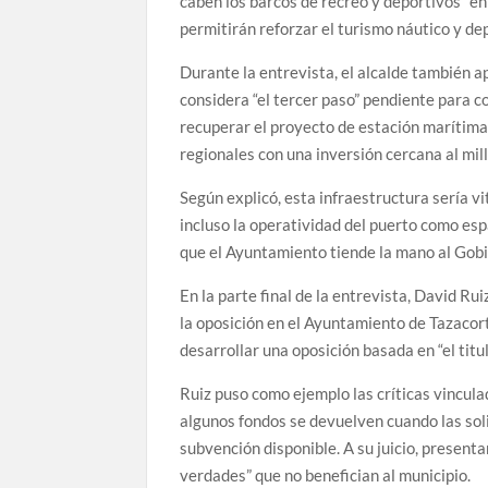
caben los barcos de recreo y deportivos” en
permitirán reforzar el turismo náutico y d
Durante la entrevista, el alcalde también a
considera “el tercer paso” pendiente para c
recuperar el proyecto de estación marítim
regionales con una inversión cercana al mil
Según explicó, esta infraestructura sería vi
incluso la operatividad del puerto como esp
que el Ayuntamiento tiende la mano al Gobi
En la parte final de la entrevista, David Ru
la oposición en el Ayuntamiento de Tazacort
desarrollar una oposición basada en “el titul
Ruiz puso como ejemplo las críticas vincul
algunos fondos se devuelven cuando las soli
subvención disponible. A su juicio, presen
verdades” que no benefician al municipio.