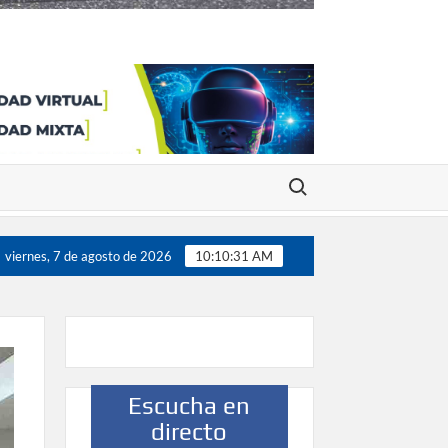
Buscar:
dores”
Víctor González destaca el papel del deporte com
viernes, 7 de agosto de 2026
10:10:32 AM
Escucha en
directo