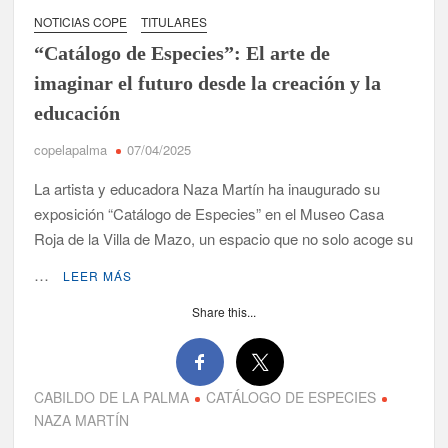
España y traer el cinturón a Canarias”
NOTICIAS COPE
TITULARES
“Catálogo de Especies”: El arte de
José Carlos Martín: “La Palma tendrá antes de 2030 un torneo
de ajedrez con 200 jugadores”
imaginar el futuro desde la creación y la
educación
Víctor González destaca el papel del deporte como
dinamizador de Los Llanos de Aridane
copelapalma
07/04/2025
La artista y educadora Naza Martín ha inaugurado su
David Ruiz rechaza las críticas de Nueva Canarias y defiende
que Tazacorte “avanza y cumple objetivos”
exposición “Catálogo de Especies” en el Museo Casa
Roja de la Villa de Mazo, un espacio que no solo acoge su
La Palma impulsa la inserción laboral de mujeres víctimas de
violencia de género con el apoyo empresarial
…
LEER MÁS
Share this...
El Día de la Cometa reúne a cientos de familias en Santa Cruz
de La Palma y refuerza el comercio local en su sexta edición
Borja Perdomo acusa al Gobierno del Cabildo de falta de
CABILDO DE LA PALMA
CATÁLOGO DE ESPECIES
planificación y exige respuestas sobre las pérdidas de agua
NAZA MARTÍN
Jacob Qadri reclama prioridad para los pacientes de las islas