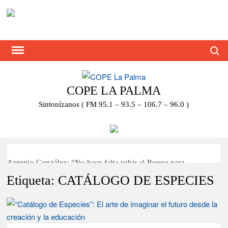
Saltar
al
contenido
Busca
COPE LA PALMA
Sintonízanos ( FM 95.1 – 93.5 – 106.7 – 96.0 )
Antonio González: “No hace falta subir al Roque para
disfrutar del eclipse y las perseidas”
Etiqueta:
CATÁLOGO DE ESPECIES
‘El Espejo’ cierra temporada tras más de 20 años dando voz a
la actualidad de la Diócesis
Tato Primera: “Quiero luchar por el título de campeón de