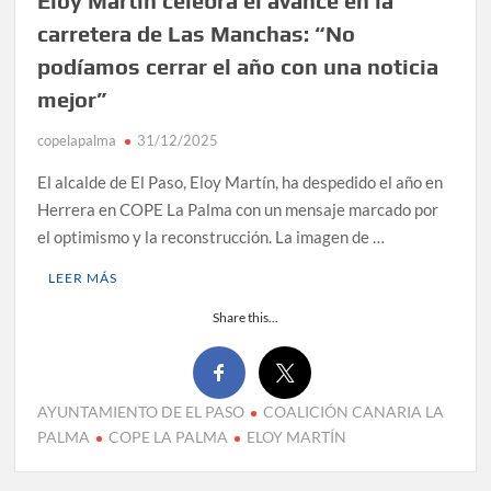
Eloy Martín celebra el avance en la
carretera de Las Manchas: “No
podíamos cerrar el año con una noticia
mejor”
copelapalma
31/12/2025
El alcalde de El Paso, Eloy Martín, ha despedido el año en
Herrera en COPE La Palma con un mensaje marcado por
el optimismo y la reconstrucción. La imagen de …
LEER MÁS
Share this...
AYUNTAMIENTO DE EL PASO
COALICIÓN CANARIA LA
PALMA
COPE LA PALMA
ELOY MARTÍN