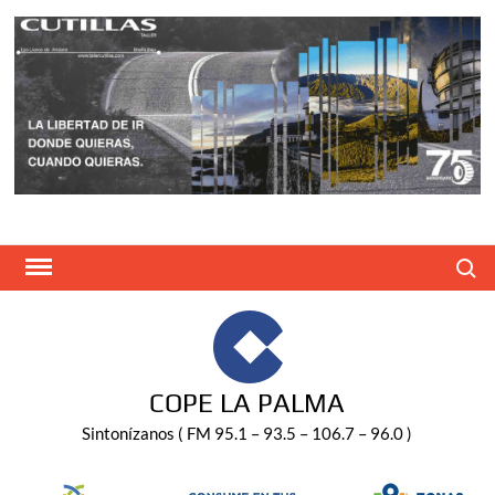
Saltar
al
contenido
Buscar
COPE LA PALMA
Sintonízanos ( FM 95.1 – 93.5 – 106.7 – 96.0 )