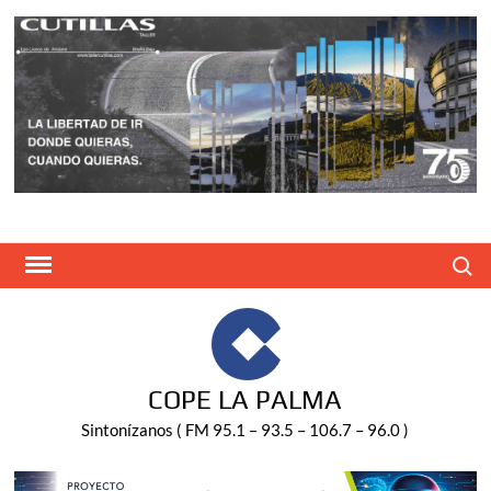
Saltar
al
contenido
Buscar
COPE LA PALMA
Sintonízanos ( FM 95.1 – 93.5 – 106.7 – 96.0 )