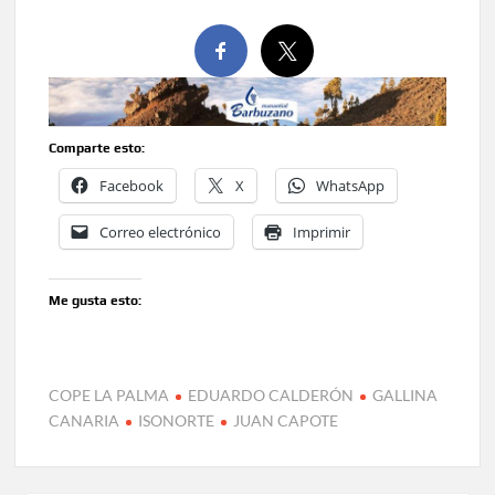
Comparte esto:
Facebook
X
WhatsApp
Correo electrónico
Imprimir
Me gusta esto:
COPE LA PALMA
EDUARDO CALDERÓN
GALLINA
CANARIA
ISONORTE
JUAN CAPOTE