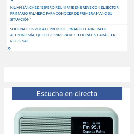
Navegación
KILIAN SÁNCHEZ: “ESPERO REUNIRME EN BREVE CON EL SECTOR
de
PRIMARIO PALMERO PARA CONOCER DE PRIMERA MANO SU
entradas
SITUACIÓN”
SODEPAL CONVOCA EL PREMIO FERNANDO CABRERA DE
ASTRONOMÍA, QUE POR PRIMERA VEZ TENDRÁ UN CARÁCTER
REGIONAL
Escucha en directo