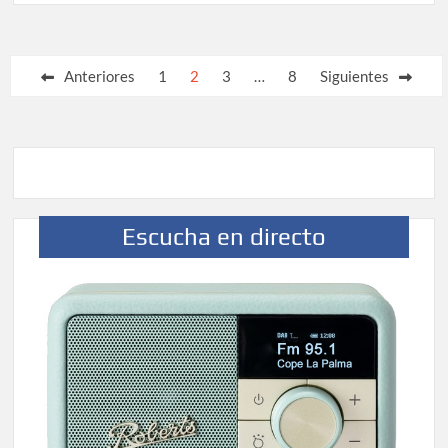
Paginación
Anteriores
1
2
3
…
8
Siguientes
de
entradas
Escucha en directo