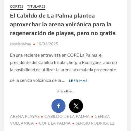
CORTES
TITULARES
El Cabildo de La Palma plantea
aprovechar la arena volcánica para la
regeneración de playas, pero no gratis
copelapalma
10/02/2025
En una reciente entrevista en COPE La Palma, el
presidente del Cabildo Insular, Sergio Rodríguez, abordó
la posibilidad de utilizar la arena acumulada procedente
de la ceniza volcánica de la …
LEER MÁS
Share this...
ARENA PLAYAS
CABILDO DE LA PALMA
CENIZA
VOLCÁNICA
COPE LA PALMA
SERGIO RODRÍGUEZ