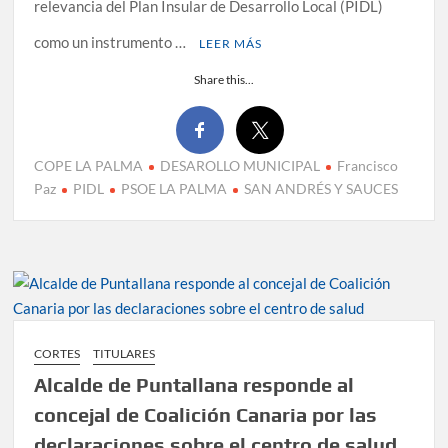
relevancia del Plan Insular de Desarrollo Local (PIDL)
como un instrumento …
LEER MÁS
Share this...
COPE LA PALMA
DESAROLLO MUNICIPAL
Francisco
Paz
PIDL
PSOE LA PALMA
SAN ANDRÉS Y SAUCES
CORTES
TITULARES
Alcalde de Puntallana responde al
concejal de Coalición Canaria por las
declaraciones sobre el centro de salud