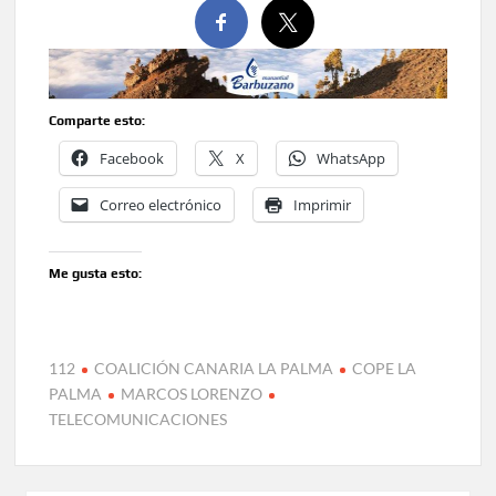
Comparte esto:
Facebook
X
WhatsApp
Correo electrónico
Imprimir
Me gusta esto:
112
COALICIÓN CANARIA LA PALMA
COPE LA
PALMA
MARCOS LORENZO
TELECOMUNICACIONES