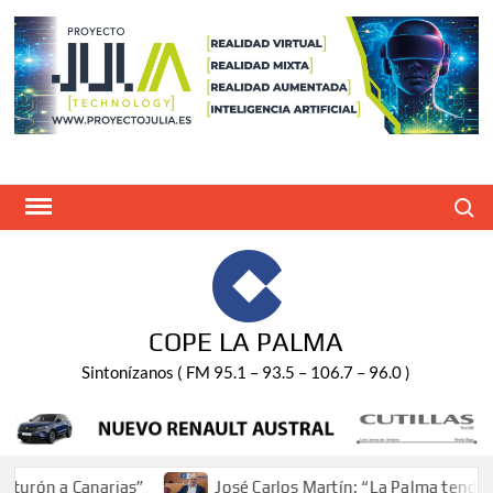
Saltar
al
contenido
Buscar
COPE LA PALMA
Sintonízanos ( FM 95.1 – 93.5 – 106.7 – 96.0 )
urón a Canarias”
José Carlos Martín: “La Palma tendrá a