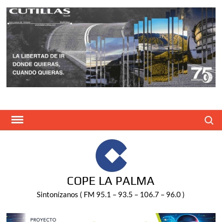
Saltar
al
contenido
Buscar
COPE LA PALMA
Sintonízanos ( FM 95.1 – 93.5 – 106.7 – 96.0 )