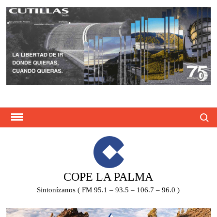
Saltar
al
contenido
Busca
COPE LA PALMA
Sintonízanos ( FM 95.1 – 93.5 – 106.7 – 96.0 )