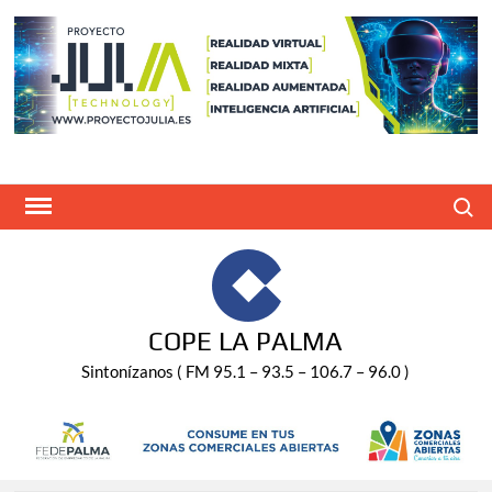
Saltar
al
contenido
Buscar
COPE LA PALMA
Sintonízanos ( FM 95.1 – 93.5 – 106.7 – 96.0 )