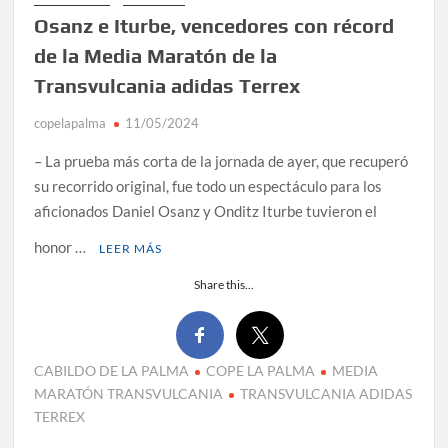
Osanz e Iturbe, vencedores con récord
de la Media Maratón de la
Transvulcania adidas Terrex
copelapalma
11/05/2024
– La prueba más corta de la jornada de ayer, que recuperó
su recorrido original, fue todo un espectáculo para los
aficionados Daniel Osanz y Onditz Iturbe tuvieron el
honor …
LEER MÁS
Share this...
CABILDO DE LA PALMA
COPE LA PALMA
MEDIA
MARATÓN TRANSVULCANIA
TRANSVULCANIA ADIDAS
TERREX