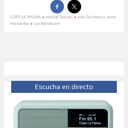
COPE LA PALMA
festival ‘Raíces’
Iván Quintana y Javier
Hernández
Los Benahoare
Escucha en directo