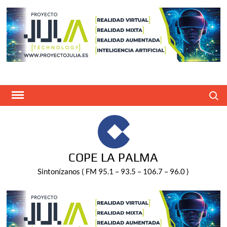
Saltar
al
contenido
Buscar
COPE LA PALMA
Sintonízanos ( FM 95.1 – 93.5 – 106.7 – 96.0 )