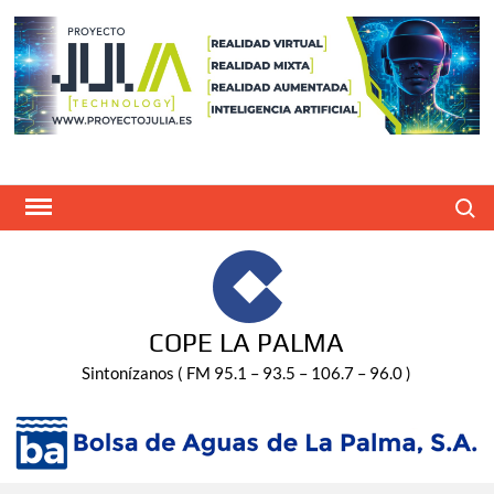
Saltar
al
contenido
Buscar
COPE LA PALMA
Sintonízanos ( FM 95.1 – 93.5 – 106.7 – 96.0 )