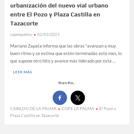
urbanización del nuevo vial urbano
entre El Pozo y Plaza Castilla en
Tazacorte
copelapalma
02/03/2023
Mariano Zapata informa que las obras “avanzan a muy
buen ritmo y se estima que estén terminadas este mes, lo
que supone otro hito y avance más liderado por esta …
LEER MÁS
Share this...
CABILDO DE LA PALMA
COPE LA PALMA
El Pozo y
Plaza Castilla en Tazacorte