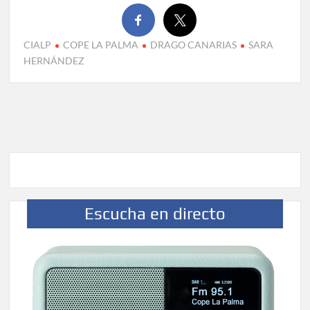
CIALP
COPE LA PALMA
DRAGO CANARIAS
SARA
HERNÁNDEZ
Escucha en directo