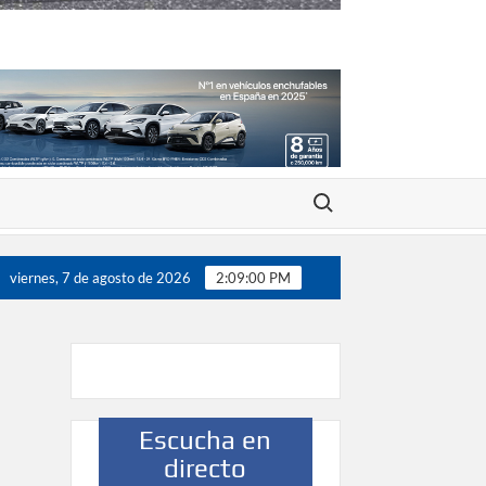
Buscar:
200 jugadores”
Víctor González destaca el papel del dep
viernes, 7 de agosto de 2026
2:09:00 PM
Escucha en
directo