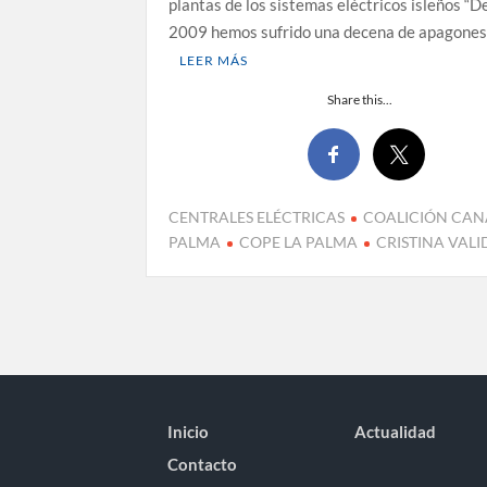
plantas de los sistemas eléctricos isleños “
2009 hemos sufrido una decena de apagone
LEER MÁS
Share this...
CENTRALES ELÉCTRICAS
COALICIÓN CAN
PALMA
COPE LA PALMA
CRISTINA VAL
Inicio
Actualidad
Contacto