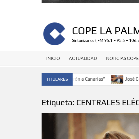
COPE LA PAL
Sintonízanos ( FM 95.1 – 93.5 – 106.7
INICIO
ACTUALIDAD
NOTICIAS COPE
 de España y traer el cinturón a Canarias”
José Carlos M
TITULARES
Etiqueta:
CENTRALES ELÉ