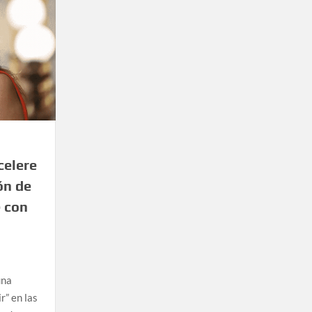
celere
ón de
e con
una
r” en las