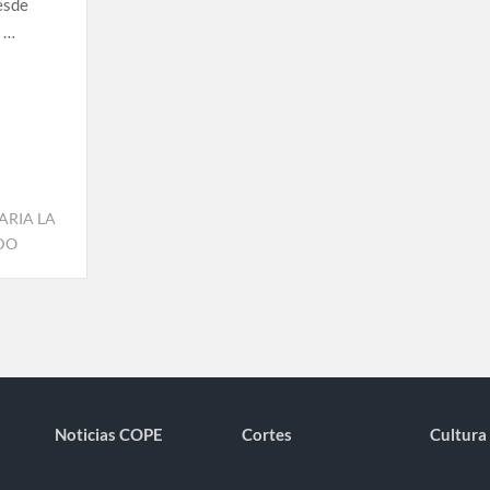
Desde
s …
ARIA LA
IDO
Noticias COPE
Cortes
Cultura 