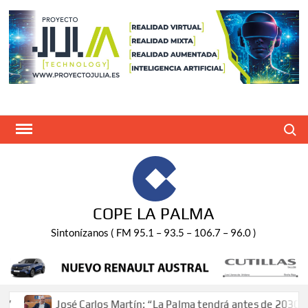
Saltar
al
contenido
Buscar
COPE LA PALMA
Sintonízanos ( FM 95.1 – 93.5 – 106.7 – 96.0 )
osé Carlos Martín: “La Palma tendrá antes de 2030 un torneo de 