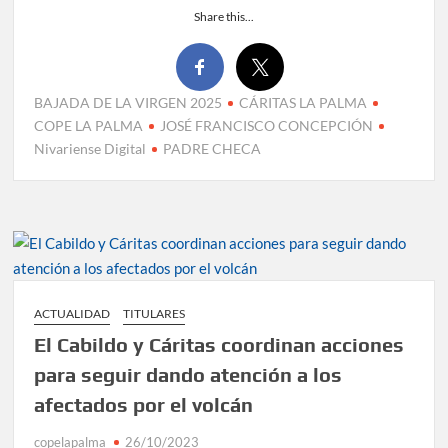
Share this...
BAJADA DE LA VIRGEN 2025
CÁRITAS LA PALMA
COPE LA PALMA
JOSÉ FRANCISCO CONCEPCIÓN
Nivariense Digital
PADRE CHECA
ACTUALIDAD
TITULARES
El Cabildo y Cáritas coordinan acciones
para seguir dando atención a los
afectados por el volcán
copelapalma
26/10/2023