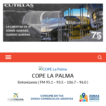
Saltar
al
contenido
Buscar
COPE LA PALMA
Sintonízanos ( FM 95.1 – 93.5 – 106.7 – 96.0 )