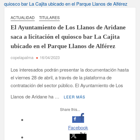
Tato Primera: “Quiero luchar por el título de campeón de
España y traer el cinturón a Canarias”
ACTUALIDAD
TITULARES
El Ayuntamiento de Los Llanos de Aridane
José Carlos Martín: “La Palma tendrá antes de 2030 un torneo
de ajedrez con 200 jugadores”
saca a licitación el quiosco bar La Cajita
ubicado en el Parque Llanos de Alférez
Víctor González destaca el papel del deporte como
dinamizador de Los Llanos de Aridane
copelapalma
16/04/2023
Los interesados podrán presentar la documentación hasta
David Ruiz rechaza las críticas de Nueva Canarias y defiende
que Tazacorte “avanza y cumple objetivos”
el viernes 28 de abril, a través de la plataforma de
contratación del sector público. El Ayuntamiento de Los
La Palma impulsa la inserción laboral de mujeres víctimas de
violencia de género con el apoyo empresarial
Llanos de Aridane ha …
LEER MÁS
Share this...
El Día de la Cometa reúne a cientos de familias en Santa Cruz
de La Palma y refuerza el comercio local en su sexta edición
Facebook
Borja Perdomo acusa al Gobierno del Cabildo de falta de
planificación y exige respuestas sobre las pérdidas de agua