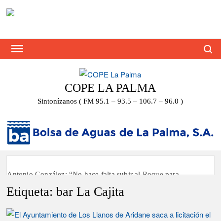
Saltar
al
contenido
Busca
COPE LA PALMA
Sintonízanos ( FM 95.1 – 93.5 – 106.7 – 96.0 )
Antonio González: “No hace falta subir al Roque para
disfrutar del eclipse y las perseidas”
Etiqueta:
bar La Cajita
‘El Espejo’ cierra temporada tras más de 20 años dando voz a
la actualidad de la Diócesis