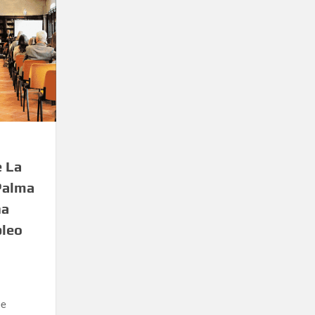
e La
 Palma
na
pleo
se