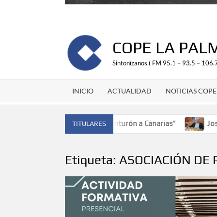
COPE LA PAL
Sintonízanos ( FM 95.1 – 93.5 – 106.7
INICIO
ACTUALIDAD
NOTICIAS COPE
mpeón de España y traer el cinturón a Canarias”
José Carl
TITULARES
Etiqueta:
ASOCIACIÓN DE 