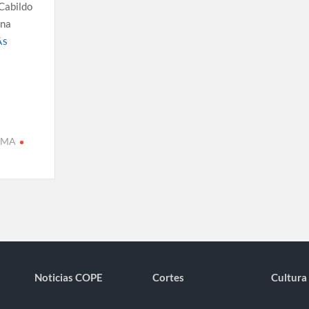
 Cabildo
una
ÁS
LMA
Noticias COPE
Cortes
Cultura 