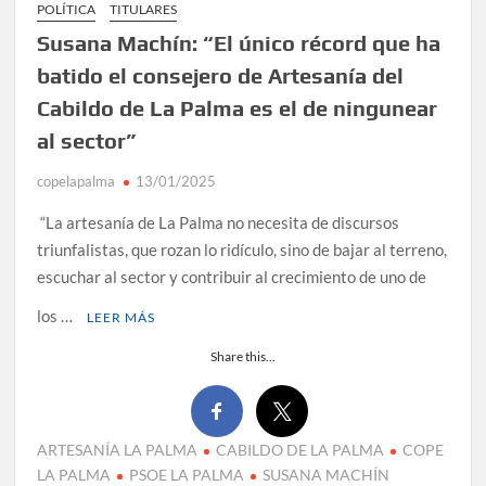
POLÍTICA
TITULARES
Susana Machín: “El único récord que ha
batido el consejero de Artesanía del
Cabildo de La Palma es el de ningunear
al sector”
copelapalma
13/01/2025
“La artesanía de La Palma no necesita de discursos
triunfalistas, que rozan lo ridículo, sino de bajar al terreno,
escuchar al sector y contribuir al crecimiento de uno de
los …
LEER MÁS
Share this...
ARTESANÍA LA PALMA
CABILDO DE LA PALMA
COPE
LA PALMA
PSOE LA PALMA
SUSANA MACHÍN