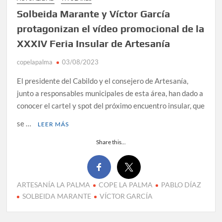
Solbeida Marante y Víctor García
protagonizan el vídeo promocional de la
XXXIV Feria Insular de Artesanía
copelapalma
03/08/2023
El presidente del Cabildo y el consejero de Artesanía,
junto a responsables municipales de esta área, han dado a
conocer el cartel y spot del próximo encuentro insular, que
se …
LEER MÁS
Share this...
ARTESANÍA LA PALMA
COPE LA PALMA
PABLO DÍAZ
SOLBEIDA MARANTE
VÍCTOR GARCÍA