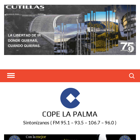
Saltar
al
contenido
Buscar
COPE LA PALMA
Sintonízanos ( FM 95.1 – 93.5 – 106.7 – 96.0 )