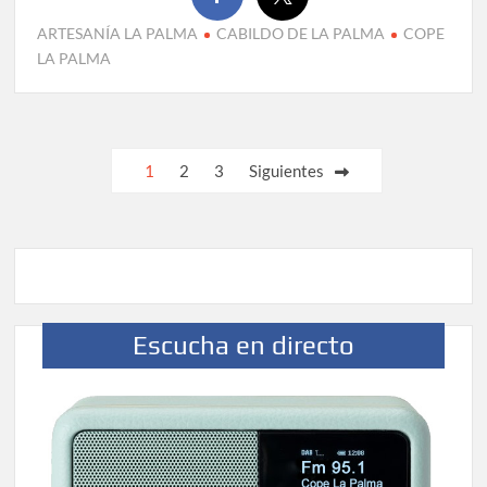
ARTESANÍA LA PALMA
CABILDO DE LA PALMA
COPE
LA PALMA
Paginación
1
2
3
Siguientes
de
entradas
Escucha en directo