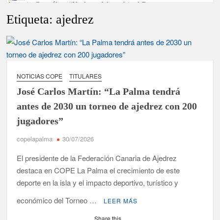
Antonio González: “No hace falta subir al Roque para
disfrutar del eclipse y las perseidas”
Etiqueta:
ajedrez
‘El Espejo’ cierra temporada tras más de 20 años dando voz a
la actualidad de la Diócesis
Tato Primera: “Quiero luchar por el título de campeón de
España y traer el cinturón a Canarias”
NOTICIAS COPE
TITULARES
José Carlos Martín: “La Palma tendrá
José Carlos Martín: “La Palma tendrá antes de 2030 un torneo
antes de 2030 un torneo de ajedrez con 200
de ajedrez con 200 jugadores”
jugadores”
Víctor González destaca el papel del deporte como
dinamizador de Los Llanos de Aridane
copelapalma
30/07/2026
El presidente de la Federación Canaria de Ajedrez
David Ruiz rechaza las críticas de Nueva Canarias y defiende
destaca en COPE La Palma el crecimiento de este
que Tazacorte “avanza y cumple objetivos”
deporte en la isla y el impacto deportivo, turístico y
La Palma impulsa la inserción laboral de mujeres víctimas de
económico del Torneo …
LEER MÁS
violencia de género con el apoyo empresarial
Share this...