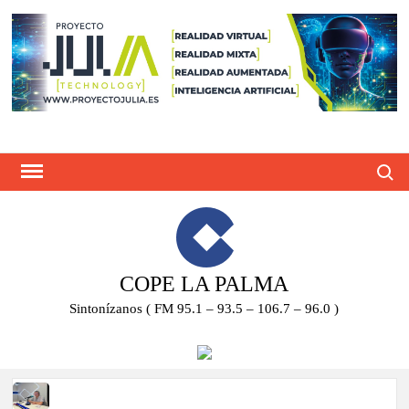
Saltar
al
contenido
Busca
COPE LA PALMA
Sintonízanos ( FM 95.1 – 93.5 – 106.7 – 96.0 )