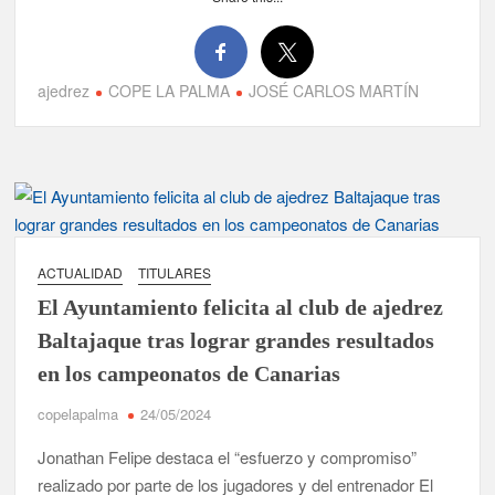
El Día de la Cometa reúne a cientos de familias en Santa Cruz
de La Palma y refuerza el comercio local en su sexta edición
ajedrez
COPE LA PALMA
JOSÉ CARLOS MARTÍN
Borja Perdomo acusa al Gobierno del Cabildo de falta de
planificación y exige respuestas sobre las pérdidas de agua
Jacob Qadri reclama prioridad para los pacientes de las islas
no capitalinas derivados a hospitales de Tenerife
ACTUALIDAD
TITULARES
El Ayuntamiento felicita al club de ajedrez
Baltajaque tras lograr grandes resultados
en los campeonatos de Canarias
copelapalma
24/05/2024
Jonathan Felipe destaca el “esfuerzo y compromiso”
realizado por parte de los jugadores y del entrenador El