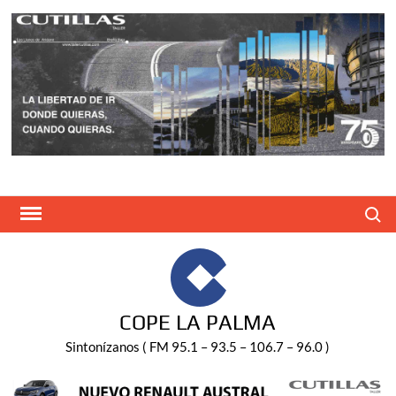
Saltar
al
contenido
Buscar
COPE LA PALMA
Sintonízanos ( FM 95.1 – 93.5 – 106.7 – 96.0 )