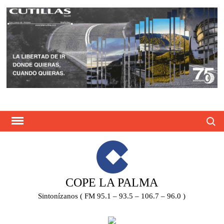
Saltar
al
contenido
Busca
COPE LA PALMA
Sintonízanos ( FM 95.1 – 93.5 – 106.7 – 96.0 )