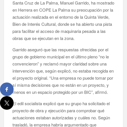
Santa Cruz de La Palma, Manuel Garrido, ha mostrado
La Palma impulsa la inserción laboral de mujeres víctimas de
en Herrera en COPE La Palma su preocupación por la
violencia de género con el apoyo empresarial
actuación realizada en el entorno de la Quinta Verde,
Bien de Interés Cultural, donde se ha abierto una pista
El Día de la Cometa reúne a cientos de familias en Santa Cruz
de La Palma y refuerza el comercio local en su sexta edición
para facilitar el acceso de maquinaria pesada a las
obras que se ejecutan en la zona.
Borja Perdomo acusa al Gobierno del Cabildo de falta de
Garrido aseguró que las respuestas ofrecidas por el
planificación y exige respuestas sobre las pérdidas de agua
grupo de gobierno municipal en el último pleno “no le
convencieron” y reclamó mayor claridad sobre una
Jacob Qadri reclama prioridad para los pacientes de las islas
no capitalinas derivados a hospitales de Tenerife
intervención que, según explicó, no estaba recogida en
el proyecto original. “Una empresa no puede tomar por
sí misma decisiones que no están en un proyecto, y
menos en un espacio protegido por un BIC”, afirmó.
El edil socialista explicó que su grupo ha solicitado el
proyecto de obra y ejecución para comprobar qué
actuaciones estaban autorizadas y cuáles no. Según
trasladó, la empresa habría argumentado que